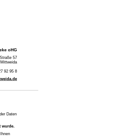
eke oHG
Straße 57
Mittweida
27 92 95 8
tweida.de
 der Daten
t wurde.
 Ihnen