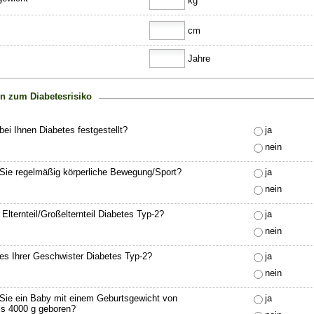
kg
cm
Jahre
n zum Diabetesrisiko
ei Ihnen Diabetes festgestellt?
ja
nein
Sie regelmäßig körperliche Bewegung/Sport?
ja
nein
 Elternteil/Großelternteil Diabetes Typ-2?
ja
nein
nes Ihrer Geschwister Diabetes Typ-2?
ja
nein
Sie ein Baby mit einem Geburtsgewicht von
ja
ls 4000 g geboren?